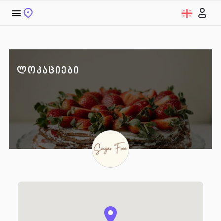
ᲚᲝᲙᲐᲪᲘᲔᲑᲘ